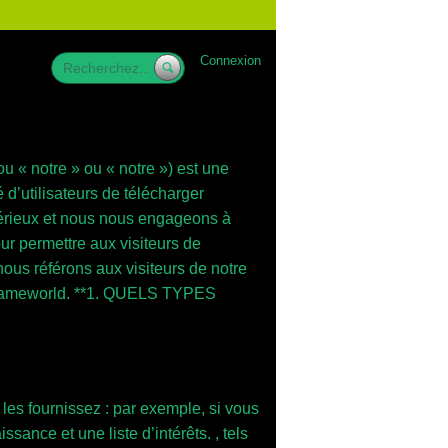
Connexion
u « notre » ou « notre ») est une
’utilisateurs de télécharger
sérieux et nous nous engageons à
ur permettre aux visiteurs de
ous référons aux visiteurs de notre
ice Gameworld. **1. QUELS TYPES
 les fournissez : par exemple, si vous
sance et une liste d’intérêts. , tels