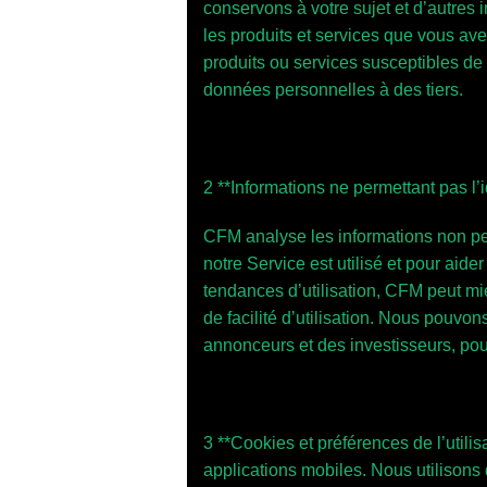
conservons à votre sujet et d’autres 
les produits et services que vous av
produits ou services susceptibles de
données personnelles à des tiers.
2 **Informations ne permettant pas l’i
CFM analyse les informations non pe
notre Service est utilisé et pour aide
tendances d’utilisation, CFM peut mie
de facilité d’utilisation. Nous pouvo
annonceurs et des investisseurs, po
3 **Cookies et préférences de l’utilis
applications mobiles. Nous utilisons 