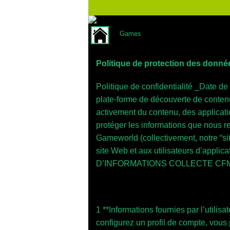
Games
Politique de protection des donné
Politique de confidentialité _Date de
plate-forme de découverte de conten
activement du contenu, des applicati
protéger les informations que nous re
Gameworld (collectivement, notre “si
site Web et aux utilisateurs d’appli
D’INFORMATIONS COLLECTE CFM
1 **Informations fournies par l’utilis
configurez un profil de compte, vous p