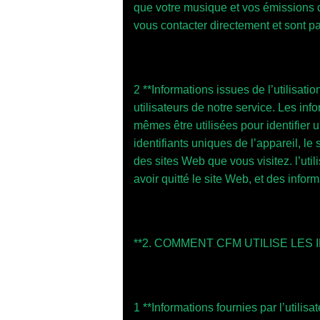
que votre musique et vos émissions de
vous contacter directement et sont p
2 **Informations issues de l’utilisat
utilisateurs de notre service. Les in
mêmes être utilisées pour identifier u
identifiants uniques de l’appareil, l
des sites Web que vous visitez. l’util
avoir quitté le site Web, et des infor
**2. COMMENT CFM UTILISE LES 
1 **Informations fournies par l’utilis