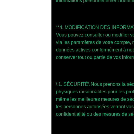
informations personnellement identifia
**4. MODIFICATION DES INFOR
Vous pouvez consulter ou modifier v
via les paramètres de votre compte,
données actives conformément à notre
conserver tout ou partie de vos info
\ 1. SÉCURITÉ\ Nous prenons la sécur
physiques raisonnables pour les protég
même les meilleures mesures de sécu
les personnes autorisées verront v
confidentialité ou des mesures de séc