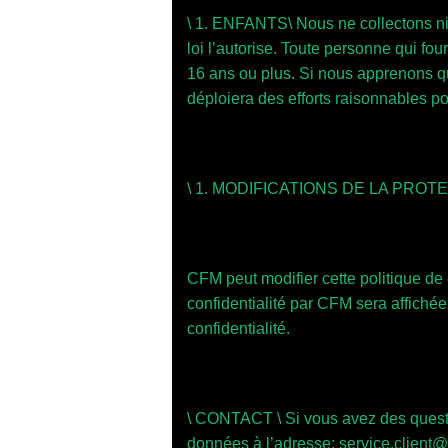
\ 1. ENFANTS\ Nous ne collectons ni
loi l’autorise. Toute personne qui fo
16 ans ou plus. Si nous apprenons 
déploiera des efforts raisonnables p
\ 1. MODIFICATIONS DE LA PR
CFM peut modifier cette politique de 
confidentialité par CFM sera affichée
confidentialité.
\ CONTACT \ Si vous avez des question
données à l’adresse: service.client