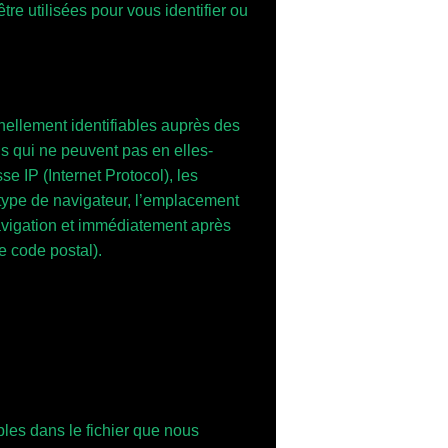
re utilisées pour vous identifier ou
nnellement identifiables auprès des
ns qui ne peuvent pas en elles-
se IP (Internet Protocol), les
e type de navigateur, l’emplacement
 navigation et immédiatement après
re code postal).
ables dans le fichier que nous