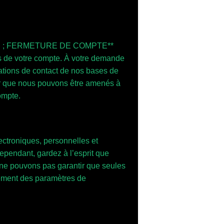
S ; FERMETURE DE COMPTE**
s de votre compte. À votre demande
ations de contact de nos bases de
ter que nous pouvons être amenés à
ompte.
ectroniques, personnelles et
 Cependant, gardez à l’esprit que
ne pouvons pas garantir que seules
ement des paramètres de