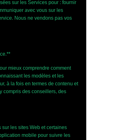
sées sur les Services pour : fournir
communiquer avec vous sur les
 Service. Nous ne vendons pas vos
ce.**
s pour mieux comprendre comment
connaissant les modèles et les
r, à la fois en termes de contenu et
 y compris des conseillers, des
s sur les sites Web et certaines
pplication mobile pour suivre les