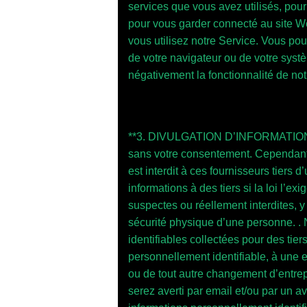
services que vous avez utilisés, pour 
pour vous garder connecté au site Web
vous utilisez notre Service. Vous pouv
de votre navigateur ou de votre systè
négativement la fonctionnalité de not
**3. DIVULGATION D’INFORMATIONS** 
sans votre consentement. Cependant, 
est interdit à ces fournisseurs tiers 
informations à des tiers si la loi l’
suspectes ou réellement interdites, y 
sécurité physique d’une personne. .
identifiables collectées pour des tier
personnellement identifiable, à une en
ou de tout autre changement d’entrepr
serez averti par email et/ou par un av