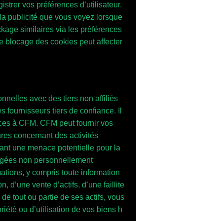
istrer vos préférences d’utilisateur,
 la publicité que vous voyez lorsque
ockage similaires via les préférences
le blocage des cookies peut affecter
lles avec des tiers non affiliés
fournisseurs tiers de confiance. Il
rvices à CFM. CFM peut fournir vos
ures concernant des activités
quant une menace potentielle pour la
régées non personnellement
mations, y compris toute information
 d’une vente d’actifs, d’une faillite
e tout ou partie de ses actifs, vous
riété ou d’utilisation de vos biens h