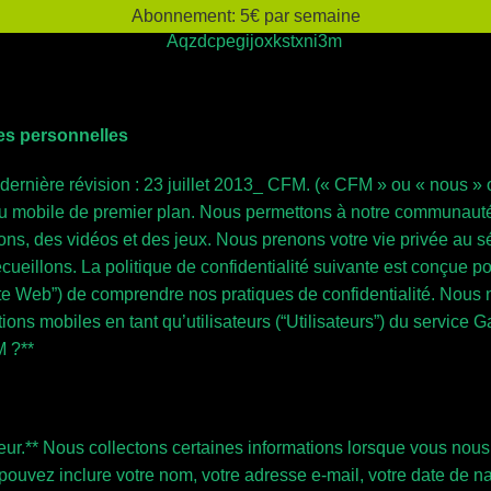
Abonnement: 5€ par semaine
es personnelles
 dernière révision : 23 juillet 2013_ CFM. (« CFM » ou « nous » o
u mobile de premier plan. Nous permettons à notre communauté d
ons, des vidéos et des jeux. Nous prenons votre vie privée au 
cueillons. La politique de confidentialité suivante est conçue po
te Web”) de comprendre nos pratiques de confidentialité. Nous n
cations mobiles en tant qu’utilisateurs (“Utilisateurs”) du serv
 ?**
ateur.** Nous collectons certaines informations lorsque vous nous
ouvez inclure votre nom, votre adresse e-mail, votre date de nais